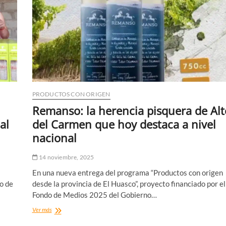
dan
identidad
al
Mercado
Municipal
de
Vallenar
PRODUCTOS CON ORIGEN
Remanso: la herencia pisquera de Alt
al
del Carmen que hoy destaca a nivel
nacional
14 noviembre, 2025
En una nueva entrega del programa “Productos con origen
do de
desde la provincia de El Huasco”, proyecto financiado por el
Fondo de Medios 2025 del Gobierno…
Remanso:
Ver más
la