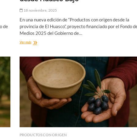
18 noviembre, 2025
En una nueva edición de “Productos con origen desde la
do de
provincia de El Huasco”, proyecto financiado por el Fondo d
Medios 2025 del Gobierno de…
Juan
Ver más
Carlos
González:
cuatro
generaciones
de
excelencia
olivícola
desde
Huasco
Bajo
PRODUCTOS CON ORIGEN