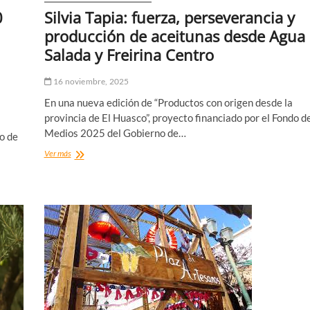
0
Silvia Tapia: fuerza, perseverancia y
producción de aceitunas desde Agua
Salada y Freirina Centro
16 noviembre, 2025
En una nueva edición de “Productos con origen desde la
provincia de El Huasco”, proyecto financiado por el Fondo d
Medios 2025 del Gobierno de…
do de
Silvia
Ver más
Tapia:
fuerza,
perseverancia
y
producción
de
aceitunas
desde
Agua
Salada
y
Freirina