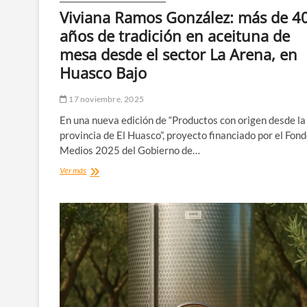
Viviana Ramos González: más de 4
años de tradición en aceituna de
mesa desde el sector La Arena, en
Huasco Bajo
17 noviembre, 2025
En una nueva edición de “Productos con origen desde la
provincia de El Huasco”, proyecto financiado por el Fon
Medios 2025 del Gobierno de…
Viviana
Ver más
Ramos
González:
más
de
40
años
de
tradición
en
aceituna
de