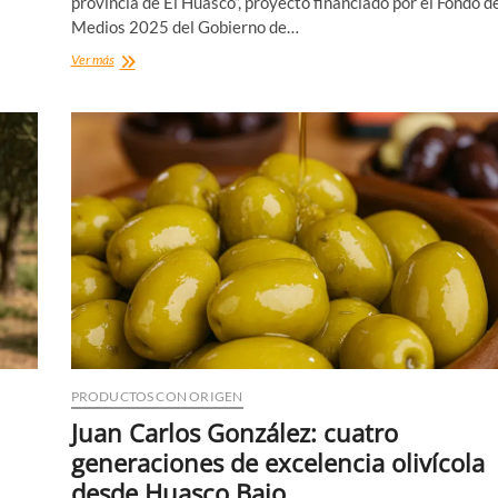
provincia de El Huasco”, proyecto financiado por el Fondo d
Medios 2025 del Gobierno de…
Viña
Ver más
Armidita:
pisco
premium
y
vino
pajarete
con
denominación
de
origen
desde
el
corazón
del
Valle
del
PRODUCTOS CON ORIGEN
Huasco
Juan Carlos González: cuatro
generaciones de excelencia olivícola
desde Huasco Bajo