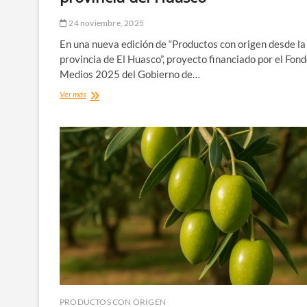
24 noviembre, 2025
En una nueva edición de “Productos con origen desde la
provincia de El Huasco”, proyecto financiado por el Fon
Medios 2025 del Gobierno de…
Edith
Ver más
Sotomayor:
aceite
de
oliva
artesanal
desde
Tatara
para
toda
la
provincia
del
Huasco
PRODUCTOS CON ORIGEN