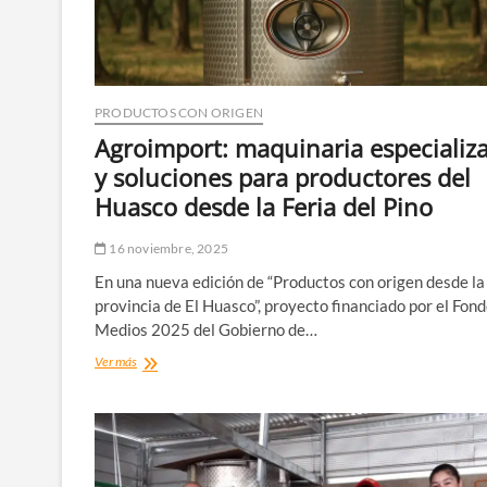
mesa
desde
el
sector
La
PRODUCTOS CON ORIGEN
Arena,
en
Agroimport: maquinaria especializ
Huasco
y soluciones para productores del
Bajo
Huasco desde la Feria del Pino
16 noviembre, 2025
En una nueva edición de “Productos con origen desde la
provincia de El Huasco”, proyecto financiado por el Fon
Medios 2025 del Gobierno de…
Agroimport:
Ver más
maquinaria
especializada
y
soluciones
para
productores