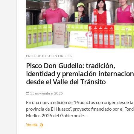
del
Huasco
desde
la
Feria
del
Pino
PRODUCTOS CON ORIGEN
Pisco Don Gudelio: tradición,
identidad y premiación internacion
desde el Valle del Tránsito
15 noviembre, 2025
En una nueva edición de “Productos con origen desde la
provincia de El Huasco”, proyecto financiado por el Fon
Medios 2025 del Gobierno de…
Pisco
Ver más
Don