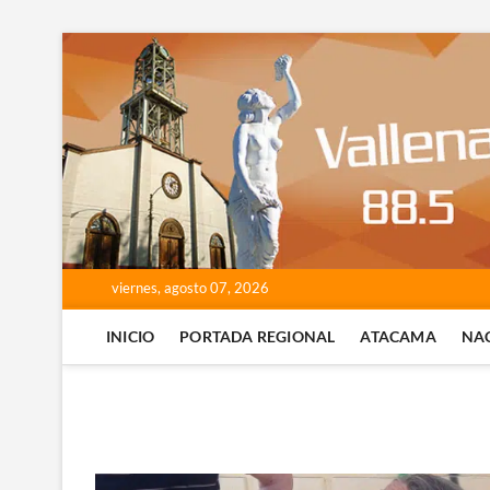
Saltar
al
contenido
viernes, agosto 07, 2026
INICIO
PORTADA REGIONAL
ATACAMA
NA