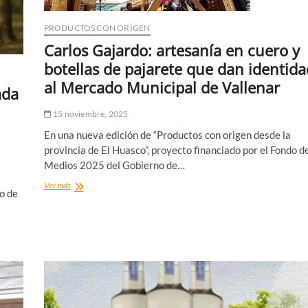
Centro
PRODUCTOS CON ORIGEN
Carlos Gajardo: artesanía en cuero y
botellas de pajarete que dan identida
al Mercado Municipal de Vallenar
ada
15 noviembre, 2025
En una nueva edición de “Productos con origen desde la
provincia de El Huasco”, proyecto financiado por el Fondo d
Medios 2025 del Gobierno de…
Carlos
Ver más
do de
Gajardo:
artesanía
en
cuero
y
botellas
de
pajarete
que