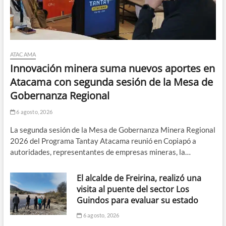
la
vida
por
cumplir
con
su
ATACAMA
labor»
Innovación minera suma nuevos aportes en
Atacama con segunda sesión de la Mesa de
Gobernanza Regional
6 agosto, 2026
La segunda sesión de la Mesa de Gobernanza Minera Regional
2026 del Programa Tantay Atacama reunió en Copiapó a
autoridades, representantes de empresas mineras, la…
El alcalde de Freirina, realizó una
visita al puente del sector Los
Guindos para evaluar su estado
6 agosto, 2026