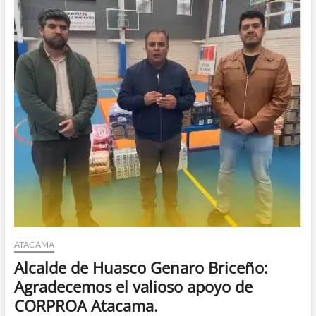
pisco
chileno
en
obtener
una
estrella
Great
Taste
ATACAMA
Alcalde de Huasco Genaro Briceño:
Agradecemos el valioso apoyo de
CORPROA Atacama.