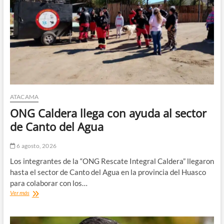
a
clases
de
las
comunidades
educativas
rurales
de
Vallenar
y
Alto
ATACAMA
del
ONG Caldera llega con ayuda al sector
Carmen
de Canto del Agua
6 agosto, 2026
Los integrantes de la “ONG Rescate Integral Caldera” llegaron
hasta el sector de Canto del Agua en la provincia del Huasco
para colaborar con los…
ONG
Ver más
Caldera
llega
con