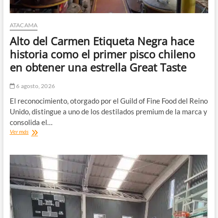
situación
comunal.
ATACAMA
Alto del Carmen Etiqueta Negra hace
historia como el primer pisco chileno
en obtener una estrella Great Taste
6 agosto, 2026
El reconocimiento, otorgado por el Guild of Fine Food del Reino
Unido, distingue a uno de los destilados premium de la marca y
consolida el…
Alto
Ver más
del
Carmen
Etiqueta
Negra
hace
historia
como
el
primer