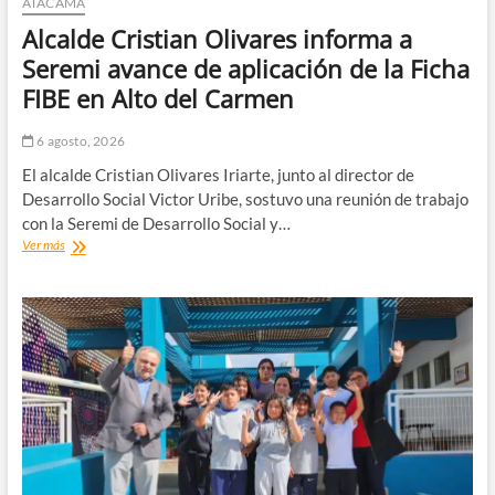
ATACAMA
Alcalde Cristian Olivares informa a
Seremi avance de aplicación de la Ficha
FIBE en Alto del Carmen
6 agosto, 2026
El alcalde Cristian Olivares Iriarte, junto al director de
Desarrollo Social Victor Uribe, sostuvo una reunión de trabajo
con la Seremi de Desarrollo Social y…
Alcalde
Ver más
Cristian
Olivares
informa
a
Seremi
avance
de
aplicación
de
la
Ficha
FIBE