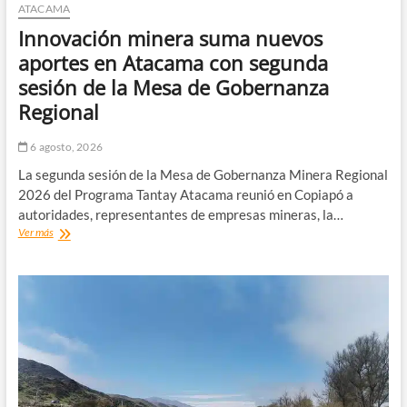
ATACAMA
Innovación minera suma nuevos
aportes en Atacama con segunda
sesión de la Mesa de Gobernanza
Regional
6 agosto, 2026
La segunda sesión de la Mesa de Gobernanza Minera Regional
2026 del Programa Tantay Atacama reunió en Copiapó a
autoridades, representantes de empresas mineras, la…
Innovación
Ver más
minera
suma
nuevos
aportes
en
Atacama
con
segunda
sesión
de