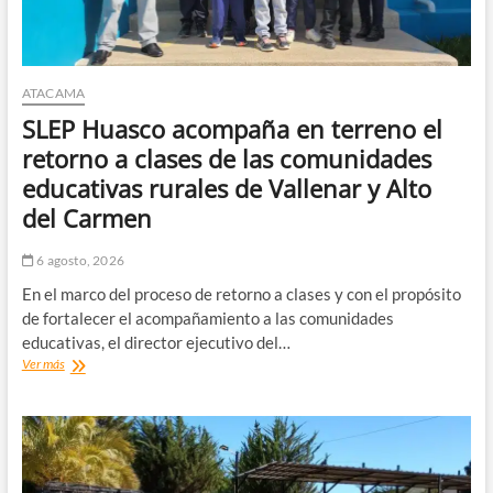
en
Alto
del
Carmen
ATACAMA
SLEP Huasco acompaña en terreno el
retorno a clases de las comunidades
educativas rurales de Vallenar y Alto
del Carmen
6 agosto, 2026
En el marco del proceso de retorno a clases y con el propósito
de fortalecer el acompañamiento a las comunidades
educativas, el director ejecutivo del…
SLEP
Ver más
Huasco
acompaña
en
terreno
el
retorno