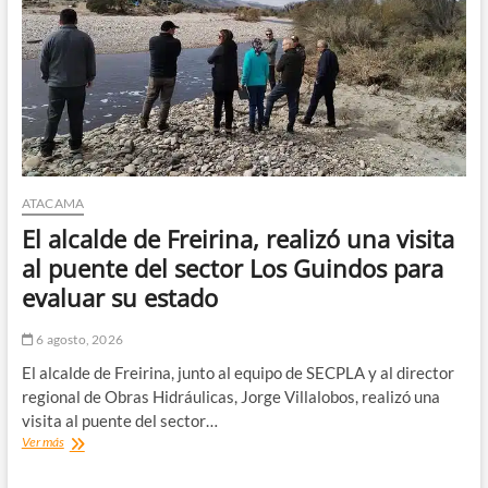
la
Mesa
de
Gobernanza
Regional
ATACAMA
El alcalde de Freirina, realizó una visita
al puente del sector Los Guindos para
evaluar su estado
6 agosto, 2026
El alcalde de Freirina, junto al equipo de SECPLA y al director
regional de Obras Hidráulicas, Jorge Villalobos, realizó una
visita al puente del sector…
El
Ver más
alcalde
de