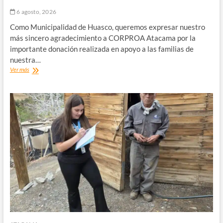
6 agosto, 2026
Como Municipalidad de Huasco, queremos expresar nuestro
más sincero agradecimiento a CORPROA Atacama por la
importante donación realizada en apoyo a las familias de
nuestra…
Alcalde
Ver más
de
Huasco
Genaro
Briceño:
Agradecemos
el
valioso
apoyo
de
CORPROA
Atacama.