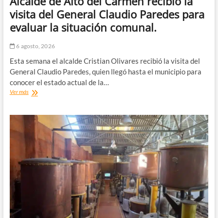
Alcalde de Alto del Carmen recibió la
visita del General Claudio Paredes para
evaluar la situación comunal.
6 agosto, 2026
Esta semana el alcalde Cristian Olivares recibió la visita del
General Claudio Paredes, quien llegó hasta el municipio para
conocer el estado actual de la…
Alcalde
Ver más
de
Alto
del
Carmen
recibió
la
visita
del
General
Claudio
Paredes
para
evaluar
la