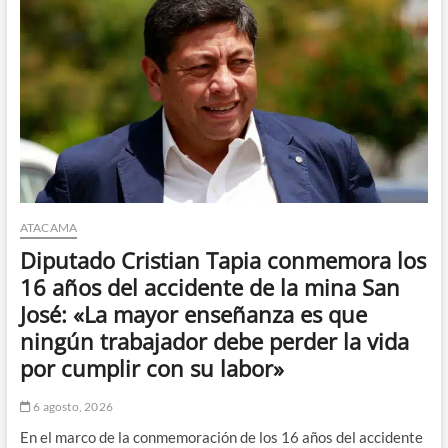
ayuda
al
sector
de
Canto
del
Agua
ATACAMA
Diputado Cristian Tapia conmemora los
16 años del accidente de la mina San
José: «La mayor enseñanza es que
ningún trabajador debe perder la vida
por cumplir con su labor»
6 agosto, 2026
En el marco de la conmemoración de los 16 años del accidente