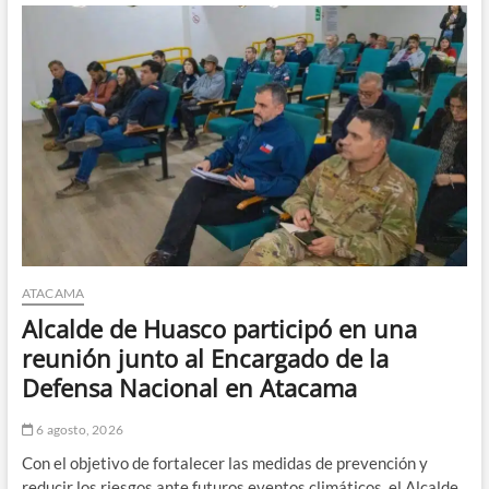
Freirina,
realizó
una
visita
al
puente
del
sector
Los
Guindos
para
evaluar
su
estado
ATACAMA
Alcalde de Huasco participó en una
reunión junto al Encargado de la
Defensa Nacional en Atacama
6 agosto, 2026
Con el objetivo de fortalecer las medidas de prevención y
reducir los riesgos ante futuros eventos climáticos, el Alcalde