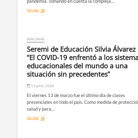
pandemia. Tomando en cuenta la compleja…
CChC
Ver más
Copiapó
y
CUT
destacan
importancia
ATACAMA
de
Seremi de Educación Silvia Álvarez 
trabajo
colaborativo
“El COVID-19 enfrentó a los sistem
para
educacionales del mundo a una
la
reactivación
situación sin precedentes”
del
empleo
13 julio, 2020
El viernes 13 de marzo fue el último día de clases
presenciales en todo el país. Como medida de protección
salud y para…
Seremi
Ver más
de
Educación
Silvia