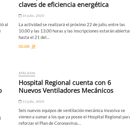
claves de eficiencia energética
su
propia
casa.
14 julio, 2020
ió al
La actividad se realizará el próximo 22 de julio, entre las
e
10.00 y las 13.00 horas y las inscripciones estarán abierta
hasta el 21 del…
Invitan
Ver más
a
MiPyMEs
a
participar
en
ATACAMA
taller
Hospital Regional cuenta con 6
para
conocer
o
Nuevos Ventiladores Mecánicos
herramientas
claves
13 julio, 2020
de
eficiencia
Seis nuevos equipos de ventilación mecánica invasiva se
energética
vienen a sumar a los que ya posee el Hospital Regional par
l
reforzar el Plan de Coronavirus…