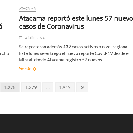
Copiapó
recibirán
ATACAMA
importante
Atacama reportó este lunes 57 nuevo
ayuda
en
ó
casos de Coronavirus
pañales
13 julio, 2020
Se reportaron además 439 casos activos a nivel regional.
rolló
Este lunes se entregó el nuevo reporte Covid-19 desde el
Minsal, donde Atacama registró 57 nuevos…
Atacama
Ver más
reportó
este
lunes
Página
Página
Página
Página
1.278
1.279
…
1.949
57
siguiente
nuevos
casos
de
Coronavirus