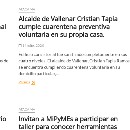
ATACAMA
Alcalde de Vallenar Cristian Tapia
al
cumple cuarentena preventiva
voluntaria en su propia casa.
14 julio, 2020
Edificio consistorial fue sanitizado completamente en sus
os de
cuatro niveles. El alcalde de Vallenar, Cristian Tapia Ramos
se encuentra cumpliendo cuarentena voluntaria en su
domicilio particular,…
Alcalde
Ver más
de
Vallenar
Cristian
Tapia
cumple
ATACAMA
cuarentena
rio
Invitan a MiPyMEs a participar en
preventiva
voluntaria
taller para conocer herramientas
en