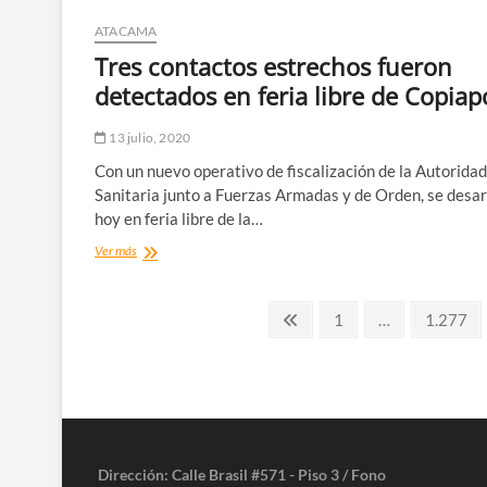
Álvarez
:
ATACAMA
“El
Tres contactos estrechos fueron
COVID-
19
detectados en feria libre de Copiap
enfrentó
a
13 julio, 2020
los
sistemas
Con un nuevo operativo de fiscalización de la Autoridad
educacionales
Sanitaria junto a Fuerzas Armadas y de Orden, se desar
del
hoy en feria libre de la…
mundo
a
Tres
Ver más
una
contactos
situación
estrechos
sin
Paginación
fueron
Página
Página
Página
1
…
1.277
precedentes”
detectados
anterior
de
en
feria
entradas
libre
de
Copiapó
Dirección: Calle Brasil #571 - Piso 3 / Fono