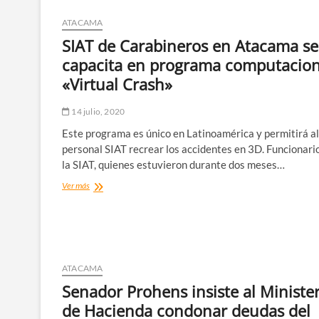
ATACAMA
SIAT de Carabineros en Atacama se
capacita en programa computacion
«Virtual Crash»
14 julio, 2020
Este programa es único en Latinoamérica y permitirá al
personal SIAT recrear los accidentes en 3D. Funcionari
la SIAT, quienes estuvieron durante dos meses…
SIAT
Ver más
de
Carabineros
en
Atacama
se
capacita
ATACAMA
en
Senador Prohens insiste al Ministe
programa
computacional
de Hacienda condonar deudas del
«Virtual