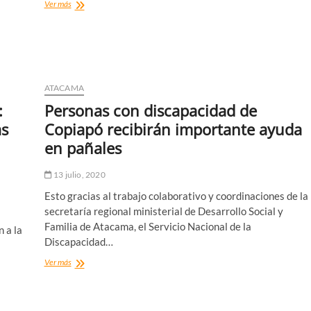
Hospital
Ver más
Regional
cuenta
con
6
Nuevos
Ventiladores
ATACAMA
Mecánicos
:
Personas con discapacidad de
as
Copiapó recibirán importante ayuda
en pañales
13 julio, 2020
Esto gracias al trabajo colaborativo y coordinaciones de la
secretaría regional ministerial de Desarrollo Social y
Familia de Atacama, el Servicio Nacional de la
 a la
Discapacidad…
Personas
Ver más
con
discapacidad
de