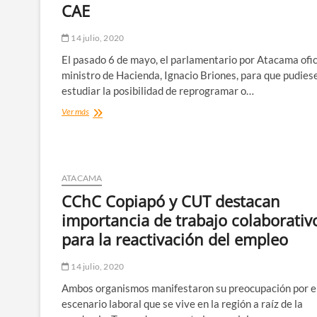
CAE
Crash»
14 julio, 2020
El pasado 6 de mayo, el parlamentario por Atacama ofic
ministro de Hacienda, Ignacio Briones, para que pudies
estudiar la posibilidad de reprogramar o…
Senador
Ver más
Prohens
insiste
al
Ministerio
de
ATACAMA
Hacienda
CChC Copiapó y CUT destacan
condonar
deudas
importancia de trabajo colaborativ
del
para la reactivación del empleo
CAE
14 julio, 2020
Ambos organismos manifestaron su preocupación por e
escenario laboral que se vive en la región a raíz de la