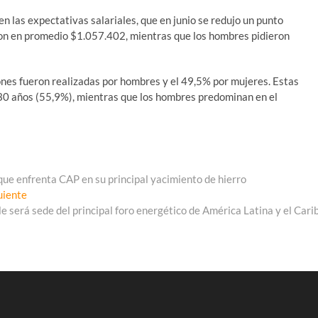
n las expectativas salariales, que en junio se redujo un punto
ron en promedio $1.057.402, mientras que los hombres pidieron
iones fueron realizadas por hombres y el 49,5% por mujeres. Estas
 30 años (55,9%), mientras que los hombres predominan en el
que enfrenta CAP en su principal yacimiento de hierro
Entrada
uiente
siguiente:
le será sede del principal foro energético de América Latina y el Cari