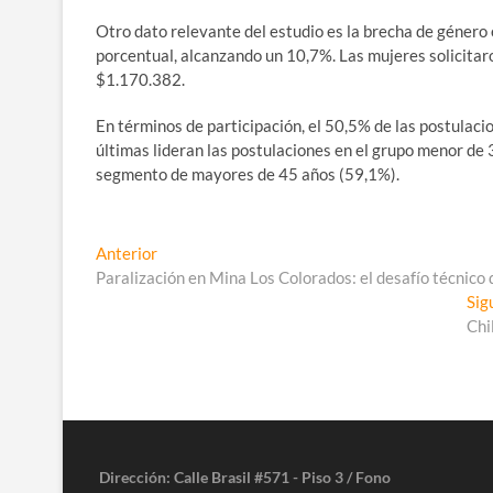
Otro dato relevante del estudio es la brecha de género e
porcentual, alcanzando un 10,7%. Las mujeres solicita
$1.170.382.
En términos de participación, el 50,5% de las postulac
últimas lideran las postulaciones en el grupo menor de
segmento de mayores de 45 años (59,1%).
Navegación
Entrada
Anterior
anterior:
Paralización en Mina Los Colorados: el desafío técnico 
de
Sig
entradas
Chi
Dirección: Calle Brasil #571 - Piso 3 / Fono