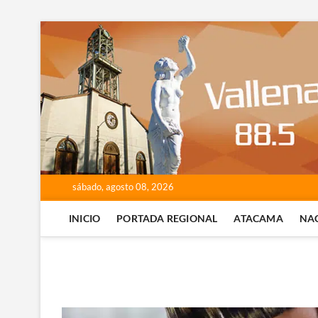
Saltar
al
contenido
sábado, agosto 08, 2026
INICIO
PORTADA REGIONAL
ATACAMA
NA