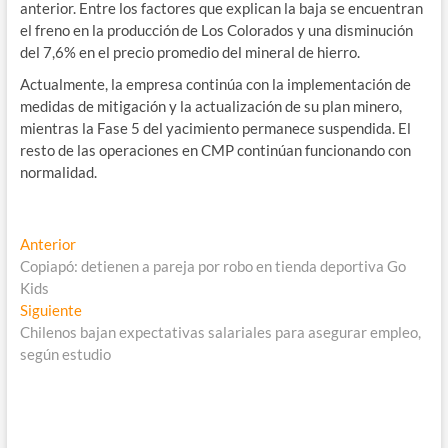
anterior. Entre los factores que explican la baja se encuentran
el freno en la producción de Los Colorados y una disminución
del 7,6% en el precio promedio del mineral de hierro.
Actualmente, la empresa continúa con la implementación de
medidas de mitigación y la actualización de su plan minero,
mientras la Fase 5 del yacimiento permanece suspendida. El
resto de las operaciones en CMP continúan funcionando con
normalidad.
Navegación
Entrada
Anterior
anterior:
Copiapó: detienen a pareja por robo en tienda deportiva Go
de
Kids
entradas
Entrada
Siguiente
siguiente:
Chilenos bajan expectativas salariales para asegurar empleo,
según estudio