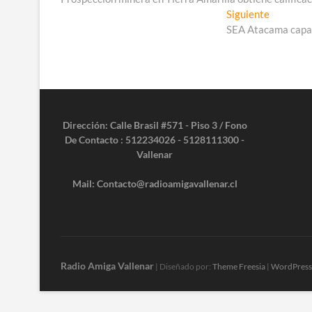
de
Entrada
Siguiente
entradas
siguiente
SEA Atacama capaci
Dirección: Calle Brasil #571 - Piso 3 / Fono
De Contacto : 512234026 - 5128111300 -
Vallenar
Mail: Contacto@radioamigavallenar.cl
Radio Amiga Vallenar
| Diseñado por:
Theme Freesia
|
WordPress