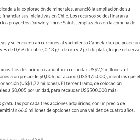
cada a la exploración de minerales, anunció la ampliación de su
 financiar sus iniciativas en Chile. Los recursos se destinarán a
n los proyectos Darwin y Three Saints, emplazados en la comuna de
as y se encuentran cercanos al yacimiento Candelaria, que posee un
es de 0,6% de cobre, 0,13 g/t de oro y 2 g/t de plata, lo que refuerza
ramos. Los dos primeros apuntan a recaudar US$2,2 millones: el
iones a un precio de $0,006 por acción (US$475.000), mientras que e
r acción (US$1,72 millones). El tercer tramo, de colocación
nales a $0,005 por unidad, para recaudar US$500.000 más.
s gratuitas por cada tres acciones adquiridas, con un precio de
 emitirán 66,6 millones de opciones con una validez de cuatro años.
ción favorable del SEA