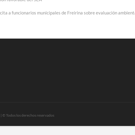
:
ta a funcionarios municipales de Freirina sobre evaluación ambient
| © Todos los derechos reservados