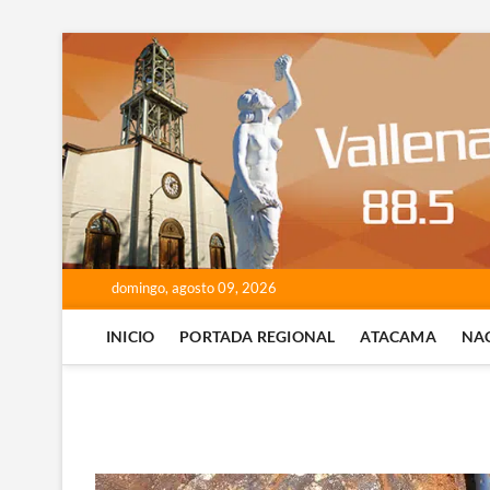
Saltar
al
contenido
domingo, agosto 09, 2026
INICIO
PORTADA REGIONAL
ATACAMA
NA