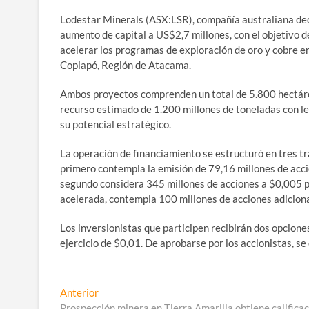
Lodestar Minerals (ASX:LSR), compañía australiana dedi
aumento de capital a US$2,7 millones, con el objetivo de
acelerar los programas de exploración de oro y cobre e
Copiapó, Región de Atacama.
Ambos proyectos comprenden un total de 5.800 hectáre
recurso estimado de 1.200 millones de toneladas con ley
su potencial estratégico.
La operación de financiamiento se estructuró en tres t
primero contempla la emisión de 79,16 millones de acc
segundo considera 345 millones de acciones a $0,005 po
acelerada, contempla 100 millones de acciones adicio
Los inversionistas que participen recibirán dos opcione
ejercicio de $0,01. De aprobarse por los accionistas, se
Navegación
Entrada
Anterior
anterior:
Prospección minera en Tierra Amarilla obtiene califica