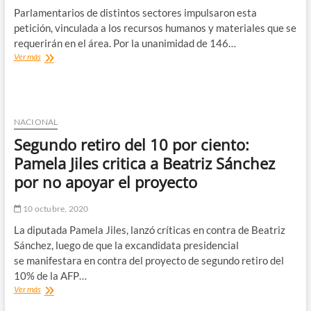
y
Parlamentarios de distintos sectores impulsaron esta
Entornos
Rurales
petición, vinculada a los recursos humanos y materiales que se
requerirán en el área. Por la unanimidad de 146…
Solicitan
Ver más
implementar
un
Plan
Nacional
de
NACIONAL
Recuperación
Segundo retiro del 10 por ciento:
en
Salud
Pamela Jiles critica a Beatriz Sánchez
post
por no apoyar el proyecto
Covid-
19
10 octubre, 2020
La diputada Pamela Jiles, lanzó críticas en contra de Beatriz
Sánchez, luego de que la excandidata presidencial
se manifestara en contra del proyecto de segundo retiro del
10% de la AFP…
Segundo
Ver más
retiro