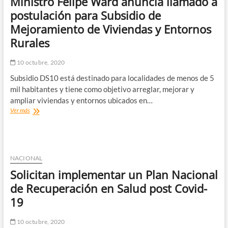
Ministro Felipe Ward anuncia llamado a
Que
el
postulación para Subsidio de
Estado
Mejoramiento de Viviendas y Entornos
recupere
el
Rurales
dinero,
pero
10 octubre, 2020
sin
perseguir
Subsidio DS10 está destinado para localidades de menos de 5
penalmente
mil habitantes y tiene como objetivo arreglar, mejorar y
ampliar viviendas y entornos ubicados en…
Ministro
Ver más
Felipe
Ward
anuncia
llamado
a
NACIONAL
postulación
Solicitan implementar un Plan Nacional
para
Subsidio
de Recuperación en Salud post Covid-
de
19
Mejoramiento
de
Viviendas
10 octubre, 2020