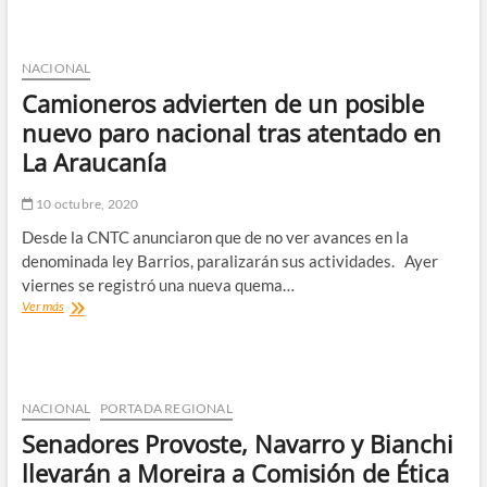
del
10
por
ciento:
NACIONAL
Pamela
Camioneros advierten de un posible
Jiles
critica
nuevo paro nacional tras atentado en
a
La Araucanía
Beatriz
Sánchez
por
10 octubre, 2020
no
Desde la CNTC anunciaron que de no ver avances en la
apoyar
el
denominada ley Barrios, paralizarán sus actividades. Ayer
proyecto
viernes se registró una nueva quema…
Camioneros
Ver más
advierten
de
un
posible
nuevo
NACIONAL
PORTADA REGIONAL
paro
Senadores Provoste, Navarro y Bianchi
nacional
tras
llevarán a Moreira a Comisión de Ética
atentado