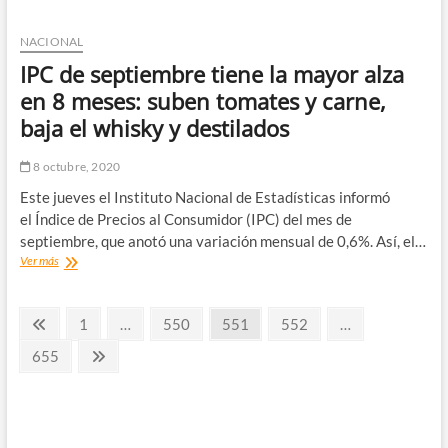
Chile
reclamará
territorio
NACIONAL
submarino
IPC de septiembre tiene la mayor alza
entre
Rapa
en 8 meses: suben tomates y carne,
Nui
baja el whisky y destilados
y
el
continente
8 octubre, 2020
Este jueves el Instituto Nacional de Estadísticas informó
el Índice de Precios al Consumidor (IPC) del mes de
septiembre, que anotó una variación mensual de 0,6%. Así, el…
IPC
Ver más
de
septiembre
Paginación
tiene
Página
Página
Página
Página
Página
1
…
550
551
552
…
la
anterior
de
mayor
Página
Página
655
alza
siguiente
entradas
en
8
meses:
suben