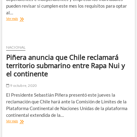
contra
pueden revisar si cumplen este mes los requisitos para optar
fiscal
al…
Chong
Hasta
Ver más
$650
mil
a
tasa
0%:
NACIONAL
SII
Piñera anuncia que Chile reclamará
ya
habilitó
territorio submarino entre Rapa Nui y
opción
el continente
para
pedir
Préstamo
9 octubre, 2020
Solidario
El Presidente Sebastián Piñera presentó este jueves la
durante
octubre
reclamación que Chile hará ante la Comisión de Límites de la
Plataforma Continental de Naciones Unidas de la plataforma
continental extendida de la…
Piñera
Ver más
anuncia
que