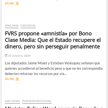
Expertos
Ver más
evalúan
replicar
plan
“Fondéate
en
ATACAMA
NACIONAL
tu
FVRS propone «amnistía» por Bono
casa”
para
Clase Media: Que el Estado recupere el
celebraciones
dinero, pero sin perseguir penalmente
de
Navidad
y
10 octubre, 2020
Año
Los diputados Jaime Mulet y Esteban Velásquez señalan que
Nuevo
quienes accedieron al beneficio pese a que no les correspondía
deberían retornar los recursos por vía…
FVRS
Ver más
propone
«amnistía»
por
Bono
Clase
NACIONAL
PORTADA REGIONAL
Media: