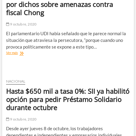
por dichos sobre amenazas contra
en
La
fiscal Chong
Araucanía
9 octubre, 2020
El parlamentario UDI había señalado que le parece normal la
situación que atraviesa la persecutora, “porque cuando uno
provoca políticamente se expone a este tipo…
Senadores
Ver más
Provoste,
Navarro
y
Bianchi
llevarán
NACIONAL
a
Hasta $650 mil a tasa 0%: SII ya habilitó
Moreira
a
opción para pedir Préstamo Solidario
Comisión
durante octubre
de
Ética
por
9 octubre, 2020
dichos
Desde ayer jueves 8 de octubre, los trabajadores
sobre
amenazas
dependientes e independientes y empresarios individuales