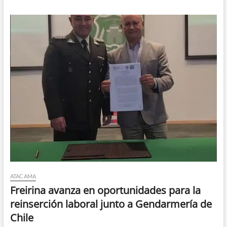
tomates
y
carne,
baja
el
whisky
y
destilados
ATACAMA
Freirina avanza en oportunidades para la
reinserción laboral junto a Gendarmería de
Chile