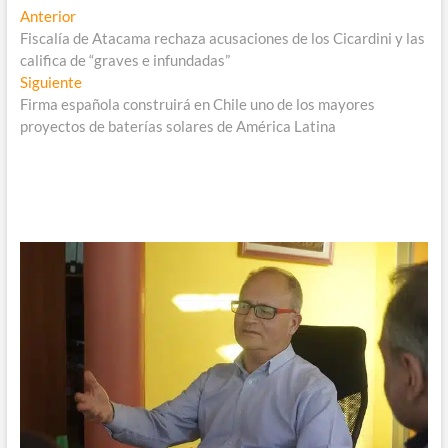
Navegación
Entrada
Anterior
anterior:
Fiscalía de Atacama rechaza acusaciones de los Cicardini y las
de
califica de “graves e infundadas”
entradas
Entrada
Siguiente
siguiente:
Firma española construirá en Chile uno de los mayores
proyectos de baterías solares de América Latina