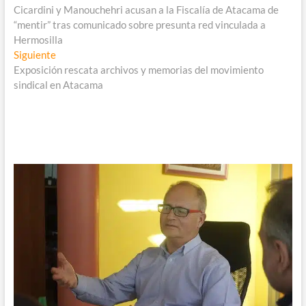
anterior:
Cicardini y Manouchehri acusan a la Fiscalía de Atacama de
de
“mentir” tras comunicado sobre presunta red vinculada a
entradas
Hermosilla
Entrada
Siguiente
siguiente:
Exposición rescata archivos y memorias del movimiento
sindical en Atacama