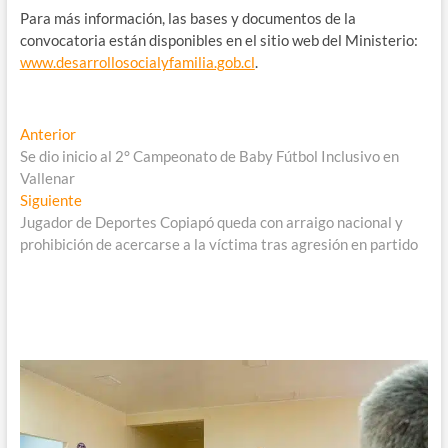
Para más información, las bases y documentos de la
convocatoria están disponibles en el sitio web del Ministerio:
www.desarrollosocialyfamilia.gob.cl
.
Navegación
Entrada
Anterior
anterior:
Se dio inicio al 2° Campeonato de Baby Fútbol Inclusivo en
de
Vallenar
entradas
Entrada
Siguiente
siguiente:
Jugador de Deportes Copiapó queda con arraigo nacional y
prohibición de acercarse a la víctima tras agresión en partido