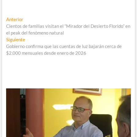
Navegación
Entrada
Anterior
anterior:
Cientos de familias visitan el “Mirador del Desierto Florido” en
de
el peak del fenómeno natural
entradas
Entrada
Siguiente
siguiente:
Gobierno confirma que las cuentas de luz bajarán cerca de
$2.000 mensuales desde enero de 2026