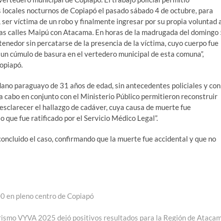
s locales nocturnos de Copiapó el pasado sábado 4 de octubre, para
 ser víctima de un robo y finalmente ingresar por su propia voluntad 
 las calles Maipú con Atacama. En horas de la madrugada del domingo
tenedor sin percatarse de la presencia de la víctima, cuyo cuerpo fue
 un cúmulo de basura en el vertedero municipal de esta comuna”,
Copiapó.
adano paraguayo de 31 años de edad, sin antecedentes policiales y con
 a cabo en conjunto con el Ministerio Público permitieron reconstruir
esclarecer el hallazgo de cadáver, cuya causa de muerte fue
 que fue ratificado por el Servicio Médico Legal”.
concluido el caso, confirmando que la muerte fue accidental y que no
00 en pleno centro de Copiapó
urismo VYVA 2025 dejó positivos resultados para la Región de Ataca