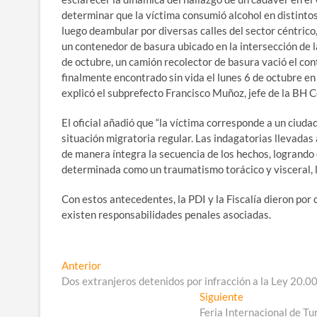
determinar que la víctima consumió alcohol en distinto
luego deambular por diversas calles del sector céntrico,
un contenedor de basura ubicado en la intersección de
de octubre, un camión recolector de basura vació el con
finalmente encontrado sin vida el lunes 6 de octubre en
explicó el subprefecto Francisco Muñoz, jefe de la BH 
El oficial añadió que “la víctima corresponde a un ciud
situación migratoria regular. Las indagatorias llevadas
de manera íntegra la secuencia de los hechos, logrando 
determinada como un traumatismo torácico y visceral, lo
Con estos antecedentes, la PDI y la Fiscalía dieron por 
existen responsabilidades penales asociadas.
Navegación
Entrada
Anterior
anterior:
Dos extranjeros detenidos por infracción a la Ley 20.0
de
Entrada
Siguiente
entradas
siguiente:
Feria Internacional de T