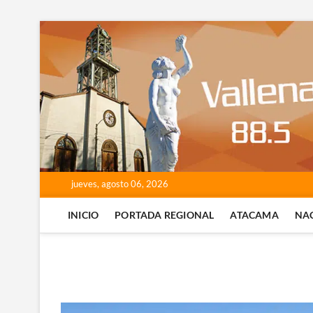
Saltar
al
contenido
jueves, agosto 06, 2026
INICIO
PORTADA REGIONAL
ATACAMA
NA