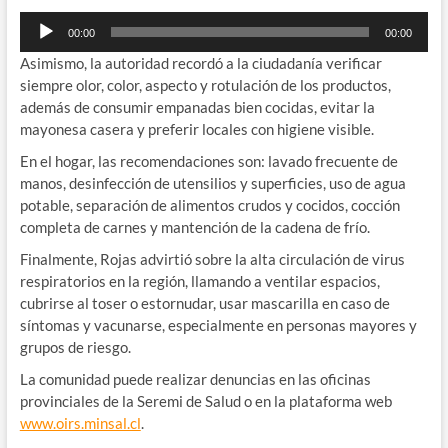
Reproductor
00:00
00:00
de
Asimismo, la autoridad recordó a la ciudadanía verificar
audio
siempre olor, color, aspecto y rotulación de los productos,
además de consumir empanadas bien cocidas, evitar la
mayonesa casera y preferir locales con higiene visible.
En el hogar, las recomendaciones son: lavado frecuente de
manos, desinfección de utensilios y superficies, uso de agua
potable, separación de alimentos crudos y cocidos, cocción
completa de carnes y mantención de la cadena de frío.
Finalmente, Rojas advirtió sobre la alta circulación de virus
respiratorios en la región, llamando a ventilar espacios,
cubrirse al toser o estornudar, usar mascarilla en caso de
síntomas y vacunarse, especialmente en personas mayores y
grupos de riesgo.
La comunidad puede realizar denuncias en las oficinas
provinciales de la Seremi de Salud o en la plataforma web
www.oirs.minsal.cl
.