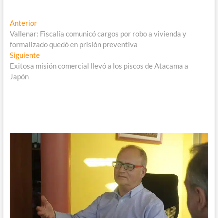
Navegación
Entrada
Anterior
anterior:
Vallenar: Fiscalía comunicó cargos por robo a vivienda y
de
formalizado quedó en prisión preventiva
entradas
Entrada
Siguiente
siguiente:
Exitosa misión comercial llevó a los piscos de Atacama a
Japón