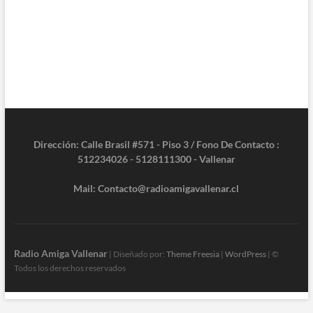
Dirección: Calle Brasil #571 - Piso 3 / Fono De Contacto :
512234026 - 5128111300 - Vallenar
Mail: Contacto@radioamigavallenar.cl
Radio Amiga Vallenar
| Diseñado por:
Theme Freesia
|
WordPress
| ©
Todos los derechos reservados