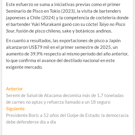
Este esfuerzo se suma a iniciativas previas como el primer
Seminario de Pisco en Tokio (2023), la visita de bartenders
japoneses a Chile (2024) y la competencia de coctelería donde
el bartender Yuki Murakami ganó con su cóctel
Taiyo no Pisco
Sour
, fusión de pisco chileno, sake y botánicos andinos.
En cuanto a resultados, las exportaciones de pisco a Japón
alcanzaron US$79 mil en el primer semestre de 2025, un
aumento de 39,9% respecto al mismo período del año anterior,
lo que confirma el avance del destilado nacional en este
exigente mercado.
Navegación
Entrada
Anterior
anterior:
Seremi de Salud de Atacama decomisa más de 1,7 toneladas
de
de carnes no aptas y refuerza llamado a un 18 seguro
entradas
Entrada
Siguiente
siguiente:
Presidente Boric a 52 años del Golpe de Estado: la democracia
debe defenderse día a día