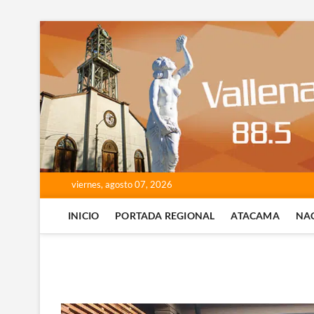
Saltar
al
contenido
viernes, agosto 07, 2026
INICIO
PORTADA REGIONAL
ATACAMA
NA