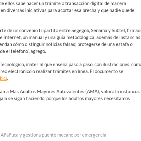
e ellos sabe hacer un trámite o transacción digital de manera
n diversas iniciativas para acortar esa brecha y que nadie quede
parte de un convenio tripartito entre Segegob, Senama y Subtel, firmad
de Internet, un manual y una guía metodológica, además de instancias
endan cómo distinguir noticias falsas; protegerse de una estafa o
e el teléfono”, agregó.
Tecnológico, material que enseña paso a paso, con ilustraciones, cóm
orreo electrónico o realizar trámites en línea. El documento se
.cl
.
rograma Más Adultos Mayores Autovalentes (AMA), valoró la instancia:
jalá se sigan haciendo, porque los adultos mayores necesitamos
te Añañuca y gestiona puente mecano por emergencia