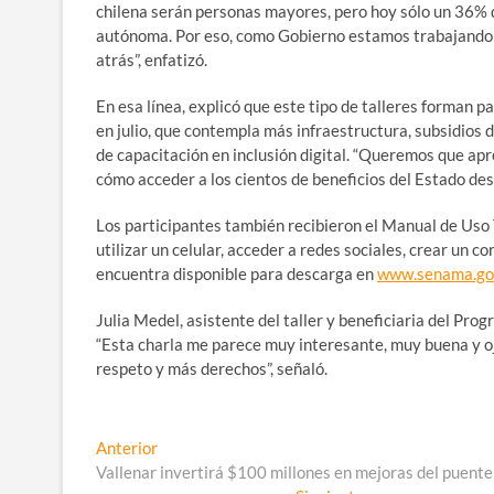
chilena serán personas mayores, pero hoy sólo un 36% d
autónoma. Por eso, como Gobierno estamos trabajando e
atrás”, enfatizó.
En esa línea, explicó que este tipo de talleres forman 
en julio, que contempla más infraestructura, subsidios 
de capacitación en inclusión digital. “Queremos que apr
cómo acceder a los cientos de beneficios del Estado desd
Los participantes también recibieron el Manual de Uso 
utilizar un celular, acceder a redes sociales, crear un c
encuentra disponible para descarga en
www.senama.gob
Julia Medel, asistente del taller y beneficiaria del P
“Esta charla me parece muy interesante, muy buena y o
respeto y más derechos”, señaló.
Navegación
Entrada
Anterior
anterior:
Vallenar invertirá $100 millones en mejoras del puen
de