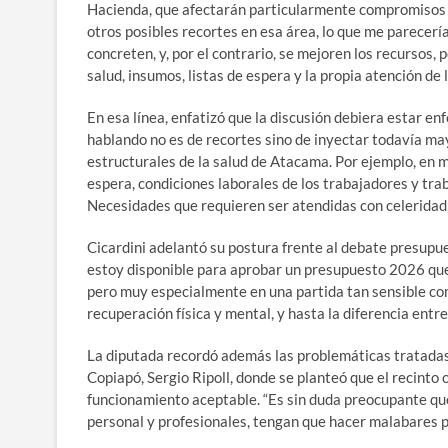
Hacienda, que afectarán particularmente compromisos 
otros posibles recortes en esa área, lo que me parecería
concreten, y, por el contrario, se mejoren los recursos
salud, insumos, listas de espera y la propia atención de 
En esa línea, enfatizó que la discusión debiera estar en
hablando no es de recortes sino de inyectar todavía ma
estructurales de la salud de Atacama. Por ejemplo, en ma
espera, condiciones laborales de los trabajadores y trab
Necesidades que requieren ser atendidas con celeridad
Cicardini adelantó su postura frente al debate presupue
estoy disponible para aprobar un presupuesto 2026 que
pero muy especialmente en una partida tan sensible com
recuperación física y mental, y hasta la diferencia entr
La diputada recordó además las problemáticas tratadas 
Copiapó, Sergio Ripoll, donde se planteó que el recinto
funcionamiento aceptable. “Es sin duda preocupante que e
personal y profesionales, tengan que hacer malabares pa