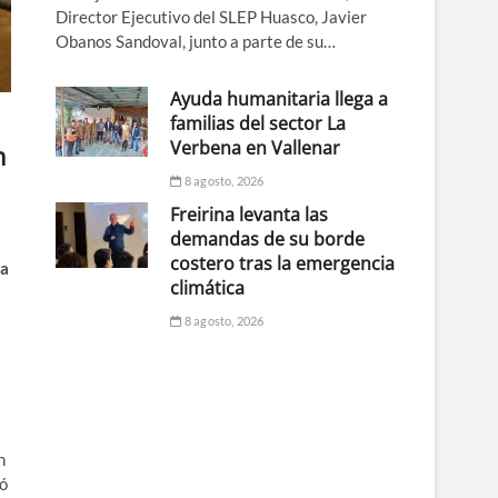
Director Ejecutivo del SLEP Huasco, Javier
Obanos Sandoval, junto a parte de su…
Ayuda humanitaria llega a
familias del sector La
Verbena en Vallenar
n
8 agosto, 2026
Freirina levanta las
demandas de su borde
costero tras la emergencia
ma
climática
8 agosto, 2026
n
mó