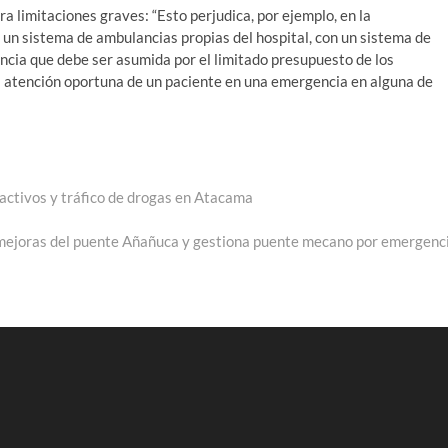
ra limitaciones graves: “Esto perjudica, por ejemplo, en la
n un sistema de ambulancias propias del hospital, con un sistema de
rencia que debe ser asumida por el limitado presupuesto de los
 la atención oportuna de un paciente en una emergencia en alguna de
 activos y tráfico de drogas en Atacama
 mejoras del puente Añañuca y gestiona puente mecano por emergenc