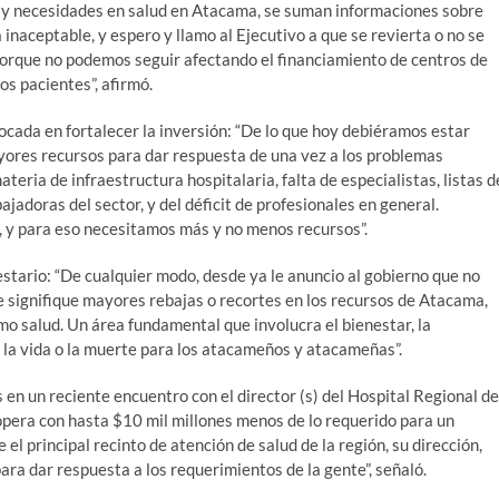
y necesidades en salud en Atacama, se suman informaciones sobre
 inaceptable, y espero y llamo al Ejecutivo a que se revierta o no se
, porque no podemos seguir afectando el financiamiento de centros de
los pacientes”, afirmó.
focada en fortalecer la inversión: “De lo que hoy debiéramos estar
yores recursos para dar respuesta de una vez a los problemas
teria de infraestructura hospitalaria, falta de especialistas, listas d
ajadoras del sector, y del déficit de profesionales en general.
, y para eso necesitamos más y no menos recursos”.
stario: “De cualquier modo, desde ya le anuncio al gobierno que no
 signifique mayores rebajas o recortes en los recursos de Atacama,
o salud. Un área fundamental que involucra el bienestar, la
e la vida o la muerte para los atacameños y atacameñas”.
en un reciente encuentro con el director (s) del Hospital Regional de
 opera con hasta $10 mil millones menos de lo requerido para un
l principal recinto de atención de salud de la región, su dirección,
ra dar respuesta a los requerimientos de la gente”, señaló.