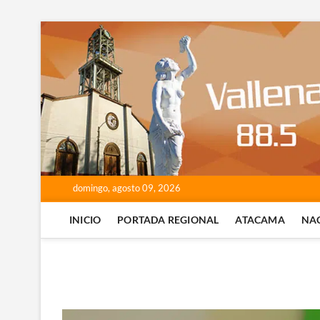
Saltar
al
contenido
domingo, agosto 09, 2026
INICIO
PORTADA REGIONAL
ATACAMA
NA