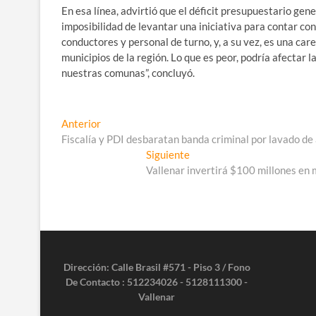
En esa línea, advirtió que el déficit presupuestario gene
imposibilidad de levantar una iniciativa para contar co
conductores y personal de turno, y, a su vez, es una ca
municipios de la región. Lo que es peor, podría afectar
nuestras comunas”, concluyó.
Navegación
Entrada
Anterior
anterior:
Fiscalía y PDI desbaratan banda criminal por lavado de
de
Entrada
Siguiente
entradas
siguiente:
Vallenar invertirá $100 millones en
Dirección: Calle Brasil #571 - Piso 3 / Fono
De Contacto : 512234026 - 5128111300 -
Vallenar