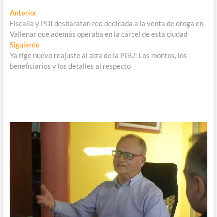
Navegación
Entrada
Anterior
anterior:
Fiscalía y PDI desbaratan red dedicada a la venta de droga en
de
Vallenar que además operaba en la cárcel de esta ciudad
entradas
Entrada
Siguiente
siguiente:
Ya rige nuevo reajuste al alza de la PGU: Los montos, los
beneficiarios y los detalles al respecto