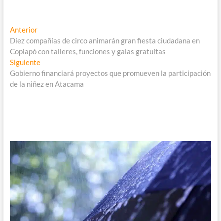
Navegación
Entrada
Anterior
anterior:
Diez compañías de circo animarán gran fiesta ciudadana en
de
Copiapó con talleres, funciones y galas gratuitas
entradas
Entrada
Siguiente
siguiente:
Gobierno financiará proyectos que promueven la participación
de la niñez en Atacama