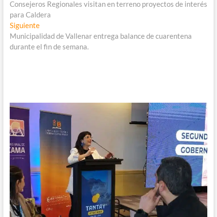
anterior:
Consejeros Regionales visitan en terreno proyectos de interés
de
para Caldera
entradas
Entrada
Siguiente
siguiente:
Municipalidad de Vallenar entrega balance de cuarentena
durante el fin de semana.