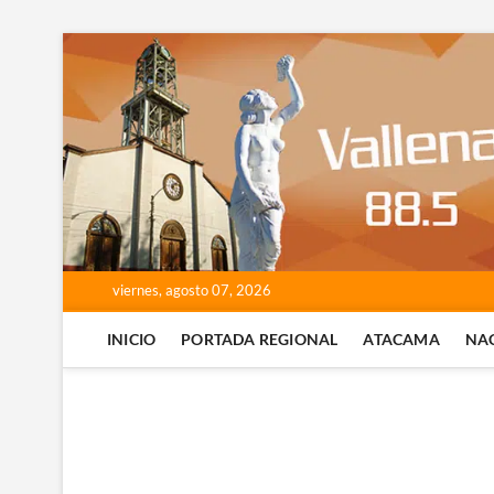
Saltar
al
contenido
viernes, agosto 07, 2026
INICIO
PORTADA REGIONAL
ATACAMA
NA