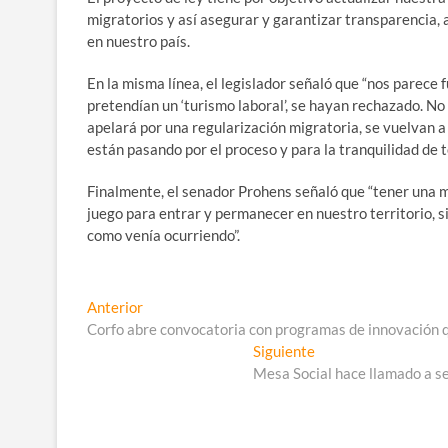
migratorios y así asegurar y garantizar transparencia,
en nuestro país.
En la misma línea, el legislador señaló que “nos parece 
pretendían un ‘turismo laboral’, se hayan rechazado. No
apelará por una regularización migratoria, se vuelvan a
están pasando por el proceso y para la tranquilidad de t
Finalmente, el senador Prohens señaló que “tener una mi
juego para entrar y permanecer en nuestro territorio, si
como venía ocurriendo”.
Navegación
Entrada
Anterior
anterior:
Corfo abre convocatoria con programas de innovación q
de
Entrada
Siguiente
entradas
siguiente:
Mesa Social hace llamado a se