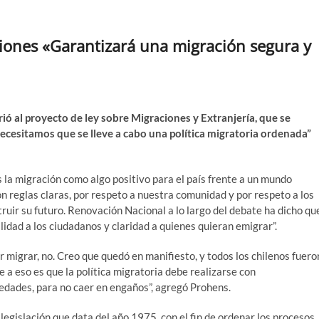
iones «Garantizará una migración segura y
rió al proyecto de ley sobre Migraciones y Extranjería, que se
Necesitamos que se lleve a cabo una política migratoria ordenada”
la migración como algo positivo para el país frente a un mundo
n reglas claras, por respeto a nuestra comunidad y por respeto a los
truir su futuro. Renovación Nacional a lo largo del debate ha dicho qu
lidad a los ciudadanos y claridad a quienes quieran emigrar”.
r migrar, no. Creo que quedó en manifiesto, y todos los chilenos fuero
e a eso es que la política migratoria debe realizarse con
üedades, para no caer en engaños”, agregó Prohens.
 legislación que data del año 1975, con el fin de ordenar los procesos