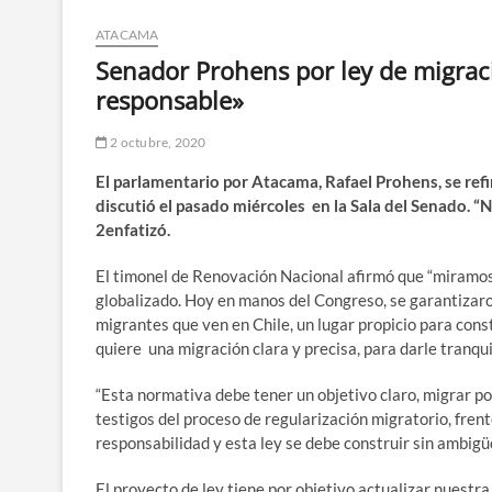
ATACAMA
Senador Prohens por ley de migrac
responsable»
2 octubre, 2020
El parlamentario por Atacama, Rafael Prohens, se refi
discutió el pasado miércoles en la Sala del Senado. “
2enfatizó.
El timonel de Renovación Nacional afirmó que “miramos 
globalizado. Hoy en manos del Congreso, se garantizaro
migrantes que ven en Chile, un lugar propicio para cons
quiere una migración clara y precisa, para darle tranqui
“Esta normativa debe tener un objetivo claro, migrar po
testigos del proceso de regularización migratorio, frent
responsabilidad y esta ley se debe construir sin ambig
El proyecto de ley tiene por objetivo actualizar nuestra