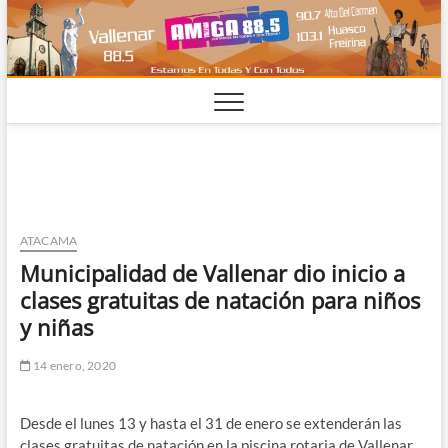
Saltar
al
contenido
ATACAMA
Municipalidad de Vallenar dio inicio a
clases gratuitas de natación para niños
y niñas
14 enero, 2020
Desde el lunes 13 y hasta el 31 de enero se extenderán las
clases gratuitas de natación en la piscina rotaria de Vallenar,