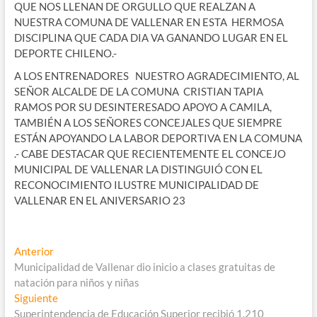
QUE NOS LLENAN DE ORGULLO QUE REALZAN A
NUESTRA COMUNA DE VALLENAR EN ESTA HERMOSA
DISCIPLINA QUE CADA DIA VA GANANDO LUGAR EN EL
DEPORTE CHILENO.-
A LOS ENTRENADORES NUESTRO AGRADECIMIENTO, AL
SEÑOR ALCALDE DE LA COMUNA CRISTIAN TAPIA
RAMOS POR SU DESINTERESADO APOYO A CAMILA,
TAMBIÉN A LOS SEÑORES CONCEJALES QUE SIEMPRE
ESTÁN APOYANDO LA LABOR DEPORTIVA EN LA COMUNA
.- CABE DESTACAR QUE RECIENTEMENTE EL CONCEJO
MUNICIPAL DE VALLENAR LA DISTINGUIÓ CON EL
RECONOCIMIENTO ILUSTRE MUNICIPALIDAD DE
VALLENAR EN EL ANIVERSARIO 23
Navegación
Entrada
Anterior
anterior:
Municipalidad de Vallenar dio inicio a clases gratuitas de
de
natación para niños y niñas
entradas
Entrada
Siguiente
siguiente:
Superintendencia de Educación Superior recibió 1.210