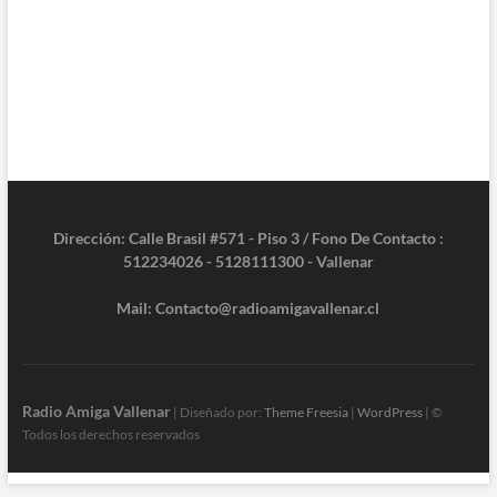
Dirección: Calle Brasil #571 - Piso 3 / Fono De Contacto :
512234026 - 5128111300 - Vallenar
Mail: Contacto@radioamigavallenar.cl
Radio Amiga Vallenar
| Diseñado por:
Theme Freesia
|
WordPress
| ©
Todos los derechos reservados