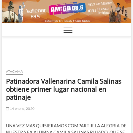
Saltar
al
contenido
ATACAMA
Patinadora Vallenarina Camila Salinas
obtiene primer lugar nacional en
patinaje
14 enero, 2020
UNA VEZ MAS QUISIERAMOS COMPARTIR LA ALEGRIA DE
NUESTRA EX ALUMNA CAMILA SALINAS PUJADO, QUE SE