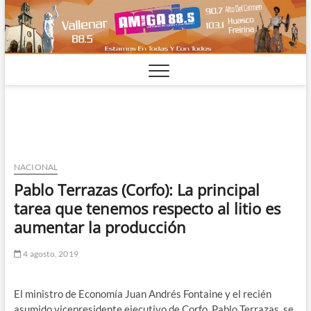
Saltar
al
contenido
NACIONAL
Pablo Terrazas (Corfo): La principal
tarea que tenemos respecto al litio es
aumentar la producción
4 agosto, 2019
El ministro de Economía Juan Andrés Fontaine y el recién
asumido vicepresidente ejecutivo de Corfo, Pablo Terrazas, se