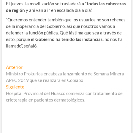
El jueves, la movilización se trasladará
a “todas las cabeceras
de región
y ahí van a ir en escalada día a día”.
“Queremos entender también que los usuarios no son rehenes
de la inoperancia del Gobierno, asi que nosotros vamos a
defender la función pública. Qué lástima que sea a través de
esto, porque
el Gobierno ha tenido las instancias
, no nos ha
llamado”, señaló.
Navegación
Entrada
Anterior
anterior:
Ministro Prokurica encabeza lanzamiento de Semana Minera
de
APEC 2019 que se realizará en Copiapó
entradas
Entrada
Siguiente
siguiente:
Hospital Provincial del Huasco comienza con tratamiento de
crioterapia en pacientes dermatológicos.