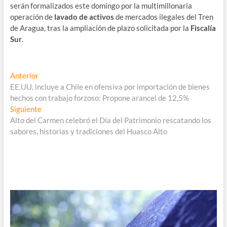
serán formalizados este domingo por la multimillonaria
operación de
lavado de activos
de mercados ilegales del Tren
de Aragua, tras la ampliación de plazo solicitada por la
Fiscalía
Sur
.
Navegación
Entrada
Anterior
anterior:
EE.UU. incluye a Chile en ofensiva por importación de bienes
de
hechos con trabajo forzoso: Propone arancel de 12,5%
entradas
Entrada
Siguiente
siguiente:
Alto del Carmen celebró el Día del Patrimonio rescatando los
sabores, historias y tradiciones del Huasco Alto