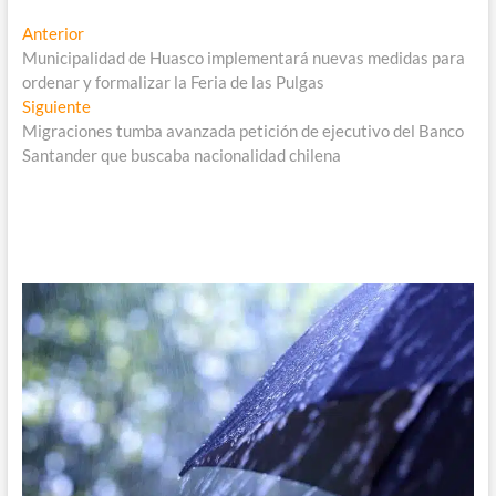
Navegación
Entrada
Anterior
anterior:
Municipalidad de Huasco implementará nuevas medidas para
de
ordenar y formalizar la Feria de las Pulgas
entradas
Entrada
Siguiente
siguiente:
Migraciones tumba avanzada petición de ejecutivo del Banco
Santander que buscaba nacionalidad chilena