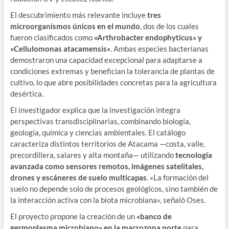
El descubrimiento más relevante incluye
tres
microorganismos únicos en el mundo
, dos de los cuales
fueron clasificados como
«Arthrobacter endophyticus» y
«Cellulomonas atacamensis»
. Ambas especies bacterianas
demostraron una capacidad excepcional para adaptarse a
condiciones extremas y benefician la tolerancia de plantas de
cultivo, lo que abre posibilidades concretas para la agricultura
desértica.
El investigador explica que la investigación integra
perspectivas transdisciplinarias, combinando biología,
geología, química y ciencias ambientales. El catálogo
caracteriza distintos territorios de Atacama —costa, valle,
precordillera, salares y alta montaña— utilizando
tecnología
avanzada como sensores remotos, imágenes satelitales,
drones y escáneres de suelo multicapas
. «La formación del
suelo no depende solo de procesos geológicos, sino también de
la interacción activa con la biota microbiana», señaló Oses.
El proyecto propone la creación de un
«banco de
germoplasma microbiano» en la macrozona norte
para