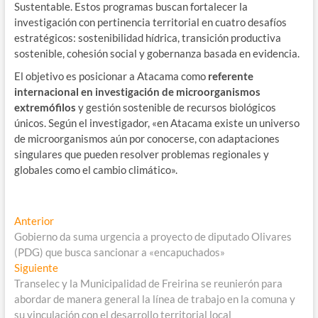
Sustentable. Estos programas buscan fortalecer la
investigación con pertinencia territorial en cuatro desafíos
estratégicos: sostenibilidad hídrica, transición productiva
sostenible, cohesión social y gobernanza basada en evidencia.
El objetivo es posicionar a Atacama como
referente
internacional en investigación de microorganismos
extremófilos
y gestión sostenible de recursos biológicos
únicos. Según el investigador, «en Atacama existe un universo
de microorganismos aún por conocerse, con adaptaciones
singulares que pueden resolver problemas regionales y
globales como el cambio climático».
Navegación
Entrada
Anterior
anterior:
Gobierno da suma urgencia a proyecto de diputado Olivares
de
(PDG) que busca sancionar a «encapuchados»
entradas
Entrada
Siguiente
siguiente:
Transelec y la Municipalidad de Freirina se reunierón para
abordar de manera general la línea de trabajo en la comuna y
su vinculación con el desarrollo territorial local