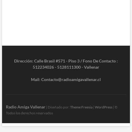
Dirección: Calle Brasil #571 - Piso 3 / Fono De Contacto :
512234026 - 5128111300 - Vallenar
Mail: Contacto@radioamigavallenar.cl
Radio Amiga Vallenar
| Diseñado por:
Theme Freesia
|
WordPress
| ©
Todos los derechos reservados