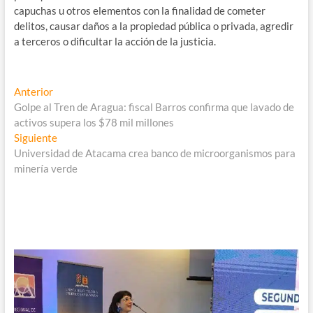
capuchas u otros elementos con la finalidad de cometer
delitos, causar daños a la propiedad pública o privada, agredir
a terceros o dificultar la acción de la justicia.
Navegación
Entrada
Anterior
anterior:
Golpe al Tren de Aragua: fiscal Barros confirma que lavado de
de
activos supera los $78 mil millones
entradas
Entrada
Siguiente
siguiente:
Universidad de Atacama crea banco de microorganismos para
minería verde