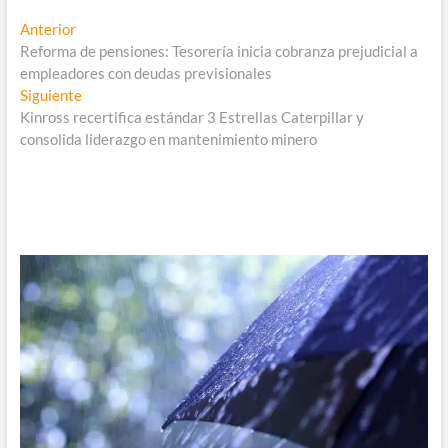
Navegación
Entrada
Anterior
anterior:
Reforma de pensiones: Tesorería inicia cobranza prejudicial a
de
empleadores con deudas previsionales
entradas
Entrada
Siguiente
siguiente:
Kinross recertifica estándar 3 Estrellas Caterpillar y
consolida liderazgo en mantenimiento minero