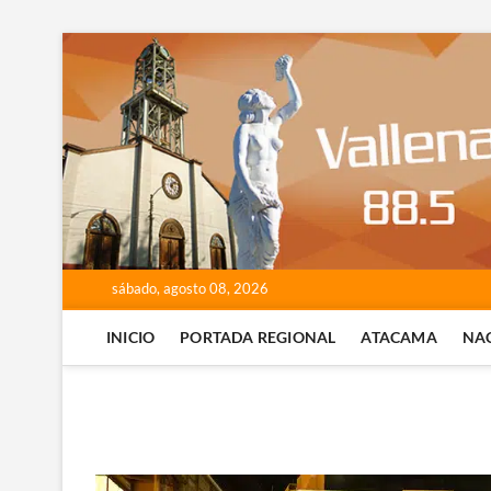
Saltar
al
contenido
sábado, agosto 08, 2026
INICIO
PORTADA REGIONAL
ATACAMA
NA