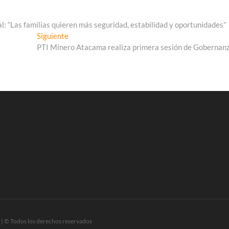
: “Las familias quieren más seguridad, estabilidad y oportunidades”
Entrada
Siguiente
siguiente:
PTI Minero Atacama realiza primera sesión de Gobernan
| © Todos los derechos reservados