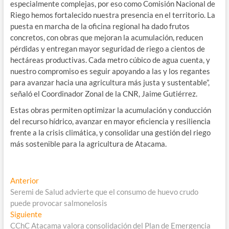
especialmente complejas, por eso como Comisión Nacional de
Riego hemos fortalecido nuestra presencia en el territorio. La
puesta en marcha de la oficina regional ha dado frutos
concretos, con obras que mejoran la acumulación, reducen
pérdidas y entregan mayor seguridad de riego a cientos de
hectáreas productivas. Cada metro cúbico de agua cuenta, y
nuestro compromiso es seguir apoyando a las y los regantes
para avanzar hacia una agricultura más justa y sustentable”,
señaló el Coordinador Zonal de la CNR, Jaime Gutiérrez.
Estas obras permiten optimizar la acumulación y conducción
del recurso hídrico, avanzar en mayor eficiencia y resiliencia
frente a la crisis climática, y consolidar una gestión del riego
más sostenible para la agricultura de Atacama.
Navegación
Entrada
Anterior
anterior:
Seremi de Salud advierte que el consumo de huevo crudo
de
puede provocar salmonelosis
entradas
Entrada
Siguiente
siguiente:
CChC Atacama valora consolidación del Plan de Emergencia