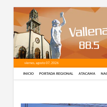
Saltar
al
contenido
viernes, agosto 07, 2026
INICIO
PORTADA REGIONAL
ATACAMA
NA