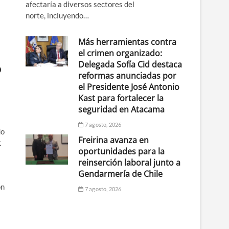
afectaría a diversos sectores del
norte, incluyendo…
Más herramientas contra
el crimen organizado:
Delegada Sofía Cid destaca
o
reformas anunciadas por
el Presidente José Antonio
Kast para fortalecer la
seguridad en Atacama
7 agosto, 2026
do
Freirina avanza en
t
oportunidades para la
reinserción laboral junto a
Gendarmería de Chile
on
7 agosto, 2026