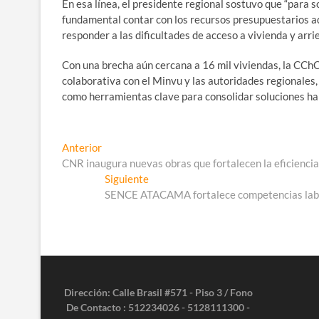
En esa línea, el presidente regional sostuvo que “para s
fundamental contar con los recursos presupuestarios a
responder a las dificultades de acceso a vivienda y arri
Con una brecha aún cercana a 16 mil viviendas, la CCh
colaborativa con el Minvu y las autoridades regionales, 
como herramientas clave para consolidar soluciones habi
Navegación
Entrada
Anterior
anterior:
CNR inaugura nuevas obras que fortalecen la eficiencia 
de
Entrada
Siguiente
entradas
siguiente:
SENCE ATACAMA fortalece competencias labor
Dirección: Calle Brasil #571 - Piso 3 / Fono
De Contacto : 512234026 - 5128111300 -