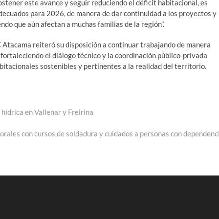
ostener este avance y seguir reduciendo el déficit habitacional, es
decuados para 2026, de manera de dar continuidad a los proyectos y
endo que aún afectan a muchas familias de la región”.
C Atacama reiteró su disposición a continuar trabajando de manera
fortaleciendo el diálogo técnico y la coordinación público-privada
tacionales sostenibles y pertinentes a la realidad del territorio.
hídrica en Vallenar y Freirina
ales con cursos de soldadura y cuidados a personas con dependenc