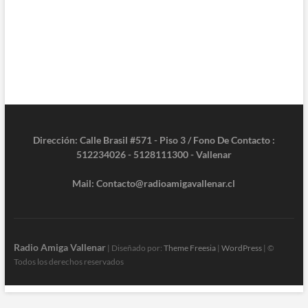
Dirección: Calle Brasil #571 - Piso 3 / Fono De Contacto :
512234026 - 5128111300 - Vallenar
Mail: Contacto@radioamigavallenar.cl
Radio Amiga Vallenar
| Diseñado por:
Theme Freesia
|
WordPress
| ©
Todos los derechos reservados