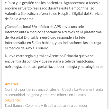
clínica y la gestión con los pacientes. Agradecemos a todos el
enorme esfuerzo realizado durante este tiempo.” finalizó
Valentina González, referente de Hospital Digital del Servicio
de Salud Atacama.
¿Cómo funciona? Un médico de APS envía una tele
interconsulta a médico especialista a través de la plataforma
de Hospital Digital. El neurólogo responde a la tele
interconsulta en 5 días hábiles, y las indicaciones las entrega
el médico de APS al usuario.
Nueva estrategia digital en Atención Primaria que ya se
encuentra disponible y que se suma a tele dermatología,
nefrología, diabetes, geriatría, endocrinología y patología oral.
Navegación
Entrada
Anterior
anterior:
Conflicto por tierras ancestrales en Cuesta La Arena enfrenta
de
a comunidad indígena y empresa minera en Huasco
entradas
Entrada
Siguiente
siguiente:
Kast llama a Colombia y Brasil a sumarse a corredor