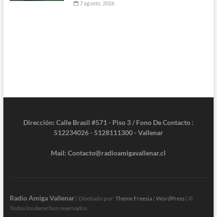
7 agosto, 2026
Dirección: Calle Brasil #571 - Piso 3 / Fono De Contacto :
512234026 - 5128111300 - Vallenar
Mail: Contacto@radioamigavallenar.cl
Radio Amiga Vallenar
| Diseñado por:
Theme Freesia
|
WordPress
| ©
Todos los derechos reservados