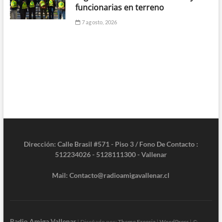
funcionarias en terreno
7 agosto, 2026
Dirección: Calle Brasil #571 - Piso 3 / Fono De Contacto :
512234026 - 5128111300 - Vallenar
Mail: Contacto@radioamigavallenar.cl
Radio Amiga Vallenar
| Diseñado por:
Theme Freesia
|
WordPress
| ©