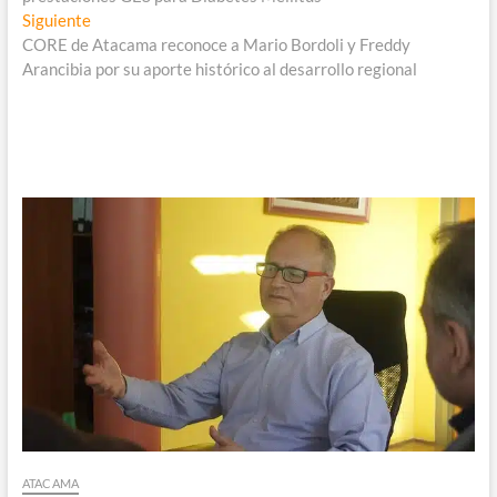
entradas
Entrada
Siguiente
siguiente:
CORE de Atacama reconoce a Mario Bordoli y Freddy
Arancibia por su aporte histórico al desarrollo regional
ATACAMA