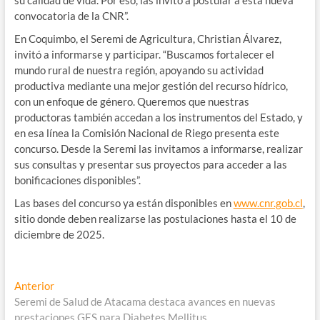
convocatoria de la CNR”.
En Coquimbo, el Seremi de Agricultura, Christian Álvarez,
invitó a informarse y participar. “Buscamos fortalecer el
mundo rural de nuestra región, apoyando su actividad
productiva mediante una mejor gestión del recurso hídrico,
con un enfoque de género. Queremos que nuestras
productoras también accedan a los instrumentos del Estado, y
en esa línea la Comisión Nacional de Riego presenta este
concurso. Desde la Seremi las invitamos a informarse, realizar
sus consultas y presentar sus proyectos para acceder a las
bonificaciones disponibles”.
Las bases del concurso ya están disponibles en
www.cnr.gob.cl
,
sitio donde deben realizarse las postulaciones hasta el 10 de
diciembre de 2025.
Navegación
Entrada
Anterior
anterior:
Seremi de Salud de Atacama destaca avances en nuevas
de
prestaciones GES para Diabetes Mellitus