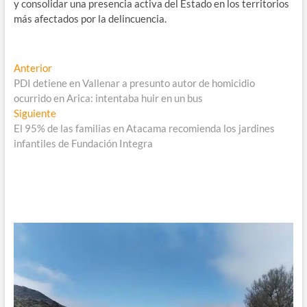
y consolidar una presencia activa del Estado en los territorios
más afectados por la delincuencia.
Navegación
Entrada
Anterior
anterior:
PDI detiene en Vallenar a presunto autor de homicidio
de
ocurrido en Arica: intentaba huir en un bus
entradas
Entrada
Siguiente
siguiente:
El 95% de las familias en Atacama recomienda los jardines
infantiles de Fundación Integra