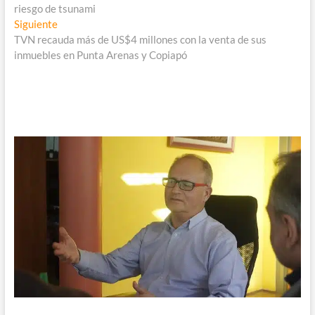
de
riesgo de tsunami
entradas
Entrada
Siguiente
siguiente:
TVN recauda más de US$4 millones con la venta de sus
inmuebles en Punta Arenas y Copiapó