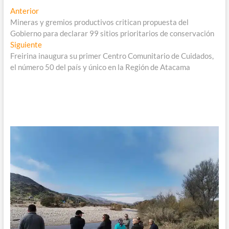
Navegación
Entrada
Anterior
anterior:
Mineras y gremios productivos critican propuesta del
de
Gobierno para declarar 99 sitios prioritarios de conservación
entradas
Entrada
Siguiente
siguiente:
Freirina inaugura su primer Centro Comunitario de Cuidados,
el número 50 del país y único en la Región de Atacama