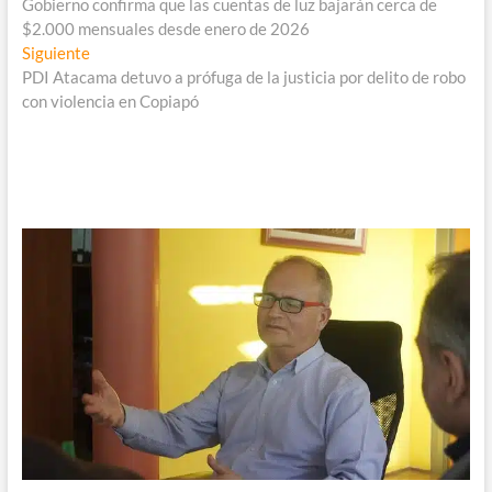
anterior:
Gobierno confirma que las cuentas de luz bajarán cerca de
de
$2.000 mensuales desde enero de 2026
entradas
Entrada
Siguiente
siguiente:
PDI Atacama detuvo a prófuga de la justicia por delito de robo
con violencia en Copiapó