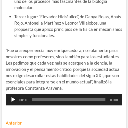
uno de los procesos más fascinantes de la biología
molecular.
Tercer lugar: “Elevador Hidráulico”, de Danya Rojas, Anaís
Rojo, Antonella Martínez y Leonor Villalobos, una
propuesta que aplicó principios de la física en mecanismos
simples y funcionales.
“Fue una experiencia muy enriquecedora, no solamente para
nosotros como profesores, sino también para los estudiantes.
Les pedimos que cada vez más se acerquen a la ciencia, la
innovación y el pensamiento crítico, porque la sociedad actual
nos exige desarrollar estas habilidades del siglo XXI, que son
esenciales para integrarse en el mundo actual”, finalizó la
profesora Constanza Aravena.
Reproductor
00:00
00:00
de
audio
Navegación
Entrada
Anterior