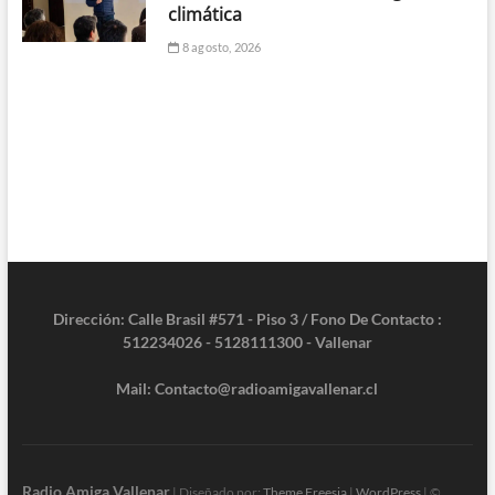
climática
8 agosto, 2026
Dirección: Calle Brasil #571 - Piso 3 / Fono De Contacto :
512234026 - 5128111300 - Vallenar
Mail: Contacto@radioamigavallenar.cl
Radio Amiga Vallenar
| Diseñado por:
Theme Freesia
|
WordPress
| ©