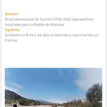
Navegación
Entrada
Anterior
anterior:
Feria Internacional de Turismo VYVA 2025 dejó positivos
de
resultados para la Región de Atacama
entradas
Entrada
Siguiente
siguiente:
Accidente en Ruta C-46 deja un fallecido y cuatro heridos en
Freirina