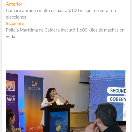
Navegación
Entrada
Anterior
anterior:
Cámara aprueba multa de hasta $100 mil por no votar en
de
elecciones
entradas
Entrada
Siguiente
siguiente:
Policía Marítima de Caldera incautó 1.600 kilos de machas en
veda