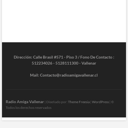
Dirección: Calle Brasil #571 - Piso 3 / Fono De Contacto :
512234026 - 5128111300 - Vallenar
Mail: Contacto@radioamigavallenar.cl
Radio Amiga Vallenar
| Diseñado por:
Theme Freesia
|
WordPress
| ©
Todos los derechos reservados