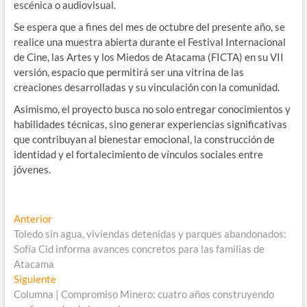
escénica o audiovisual.
Se espera que a fines del mes de octubre del presente año, se
realice una muestra abierta durante el Festival Internacional
de Cine, las Artes y los Miedos de Atacama (FICTA) en su VII
versión, espacio que permitirá ser una vitrina de las
creaciones desarrolladas y su vinculación con la comunidad.
Asimismo, el proyecto busca no solo entregar conocimientos y
habilidades técnicas, sino generar experiencias significativas
que contribuyan al bienestar emocional, la construcción de
identidad y el fortalecimiento de vínculos sociales entre
jóvenes.
Navegación
Entrada
Anterior
anterior:
Toledo sin agua, viviendas detenidas y parques abandonados:
de
Sofía Cid informa avances concretos para las familias de
entradas
Atacama
Entrada
Siguiente
siguiente:
Columna | Compromiso Minero: cuatro años construyendo