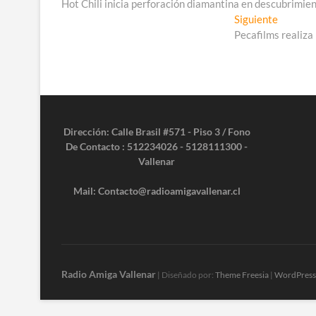
anterior:
Hot Chili inicia perforación diamantina en descubrimie
de
Entrada
Siguiente
entradas
siguient
Pecafilms realiza
Dirección: Calle Brasil #571 - Piso 3 / Fono
De Contacto : 512234026 - 5128111300 -
Vallenar
Mail: Contacto@radioamigavallenar.cl
Radio Amiga Vallenar
| Diseñado por:
Theme Freesia
|
WordPress