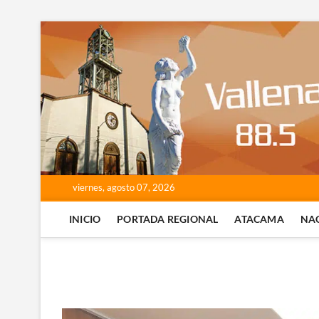
Saltar
al
contenido
viernes, agosto 07, 2026
INICIO
PORTADA REGIONAL
ATACAMA
NA