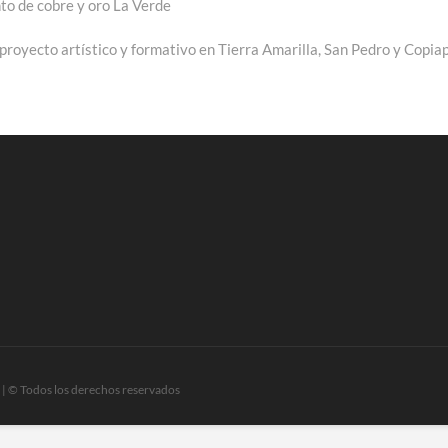
nto de cobre y oro La Verde
e:
 proyecto artístico y formativo en Tierra Amarilla, San Pedro y Copia
| © Todos los derechos reservados