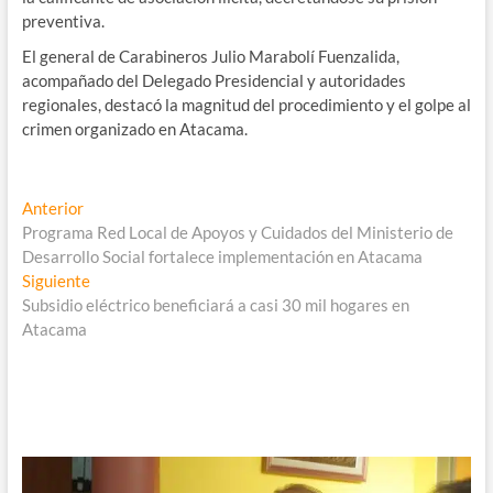
preventiva.
El general de Carabineros Julio Marabolí Fuenzalida,
acompañado del Delegado Presidencial y autoridades
regionales, destacó la magnitud del procedimiento y el golpe al
crimen organizado en Atacama.
Navegación
Entrada
Anterior
anterior:
Programa Red Local de Apoyos y Cuidados del Ministerio de
de
Desarrollo Social fortalece implementación en Atacama
entradas
Entrada
Siguiente
siguiente:
Subsidio eléctrico beneficiará a casi 30 mil hogares en
Atacama