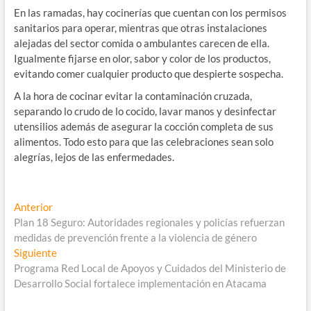
En las ramadas, hay cocinerías que cuentan con los permisos
sanitarios para operar, mientras que otras instalaciones
alejadas del sector comida o ambulantes carecen de ella.
Igualmente fijarse en olor, sabor y color de los productos,
evitando comer cualquier producto que despierte sospecha.
A la hora de cocinar evitar la contaminación cruzada,
separando lo crudo de lo cocido, lavar manos y desinfectar
utensilios además de asegurar la cocción completa de sus
alimentos. Todo esto para que las celebraciones sean solo
alegrías, lejos de las enfermedades.
Navegación
Entrada
Anterior
anterior:
Plan 18 Seguro: Autoridades regionales y policías refuerzan
de
medidas de prevención frente a la violencia de género
entradas
Entrada
Siguiente
siguiente:
Programa Red Local de Apoyos y Cuidados del Ministerio de
Desarrollo Social fortalece implementación en Atacama