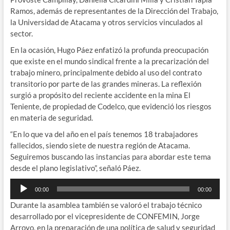
Ramos, además de representantes de la Dirección del Trabajo,
la Universidad de Atacama y otros servicios vinculados al
sector.
En la ocasión, Hugo Páez enfatizó la profunda preocupación
que existe en el mundo sindical frente a la precarización del
trabajo minero, principalmente debido al uso del contrato
transitorio por parte de las grandes mineras. La reflexión
surgió a propósito del reciente accidente en la mina El
Teniente, de propiedad de Codelco, que evidenció los riesgos
en materia de seguridad.
“En lo que va del año en el país tenemos 18 trabajadores
fallecidos, siendo siete de nuestra región de Atacama.
Seguiremos buscando las instancias para abordar este tema
desde el plano legislativo”, señaló Páez.
Reproductor
00:00
00:00
de
Durante la asamblea también se valoró el trabajo técnico
audio
desarrollado por el vicepresidente de CONFEMIN, Jorge
Arroyo, en la preparación de una política de salud y seguridad