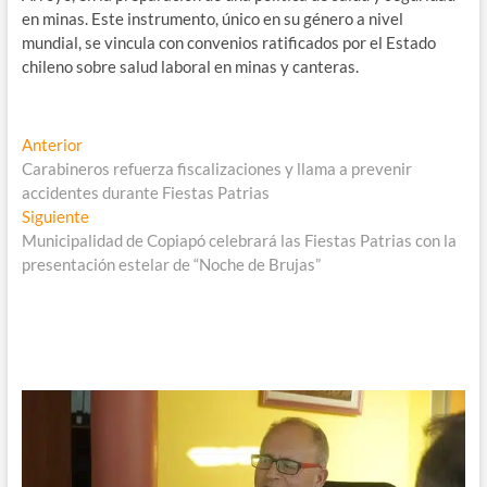
en minas. Este instrumento, único en su género a nivel
mundial, se vincula con convenios ratificados por el Estado
chileno sobre salud laboral en minas y canteras.
Navegación
Entrada
Anterior
anterior:
Carabineros refuerza fiscalizaciones y llama a prevenir
de
accidentes durante Fiestas Patrias
entradas
Entrada
Siguiente
siguiente:
Municipalidad de Copiapó celebrará las Fiestas Patrias con la
presentación estelar de “Noche de Brujas”