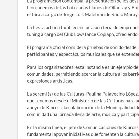
La programación contempla la presentación de los dest
Lion, además de las batucadas Llanos de Ollantay y Bat
estará a cargo de Jorge Luis Malebrán de Radio Maray.
La fiesta urbana también incluirá una feria de emprende
tuning a cargo del Club Lowstance Copiapó, ofreciendo 
El programa oficial considera pruebas de sonido desde l
participantes y espectáculos musicales que se extender
Para los organizadores, esta instancia es un ejemplo de 
comunidades, permitiendo acercar la cultura a los barrios
expresiones artísticas.
La seremi (s) de las Culturas, Paulina Palavecino Lópe
que tenemos desde el Ministerio de las Culturas para ac
apoyo de Kinross, la colaboración de la Municipalidad d
comunidad una jornada llena de arte, música y participac
En la misma línea, el jefe de Comunicaciones de Kinros
fundamental apoyar iniciativas que fomenten la cultura