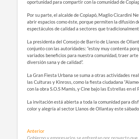
oportunidad para compartir con la comunidad de Copiapó
Por su parte, el alcalde de Copiapó, Maglio Cicardini 
abrir espacios como éste, porque permiten la difusión 
espectáculos de calidad a sectores que tradicionalment
La presidenta del Consejo de Barrio de Llanos de Ollanta
conjunto con las autoridades: “estoy muy contenta por
variados beneficios para nuestra comunidad, traer arte 
diversión sana y de calidad”.
La Gran Fiesta Urbana se suma a otras actividades rea
las Culturas y Kinross, como la fiesta ciudadana “Alamed
con la obra S.O.S Mamis, y Cine bajo las Estrellas en el
La invitación está abierta a toda la comunidad para disf
color y alegría al sector Llanos de Ollantay este sábad
Navegación
Entrada
Anterior
anterior:
Gobierno y empresarios se enfrentan por proyecto que 