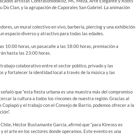
acados artistas Contrasonidokillz, MC Meza, Arte Elegante y Roots
u Do Clan, y la agrupación de Caporales San Gabriel. La animación
dores, un mural colectivo en vivo, barbería, piercing y una exhibición
un espacio diverso y atractivo para todas las edades.
as 10:00 horas, un pasacalle a las 18:00 horas, premiación a
án hasta las 23:00 horas.
trabajo colaborativo entre el sector público, privado y las
 y fortalecer la identidad local a través de la música y las
z, señaló que “esta fiesta urbana es una muestra más del compromiso
ercar la cultura a todos los rincones de nuestra región. Gracias al
e Copiapó y el trabajo con el Consejo de Barrio, podemos ofrecer a la
ión”.
s Chile, Héctor Bustamante García, afirmó que “para Kinross es
 y el arte en los sectores donde operamos. Este evento es una