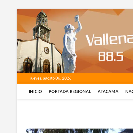
Saltar
al
contenido
jueves, agosto 06, 2026
INICIO
PORTADA REGIONAL
ATACAMA
NA