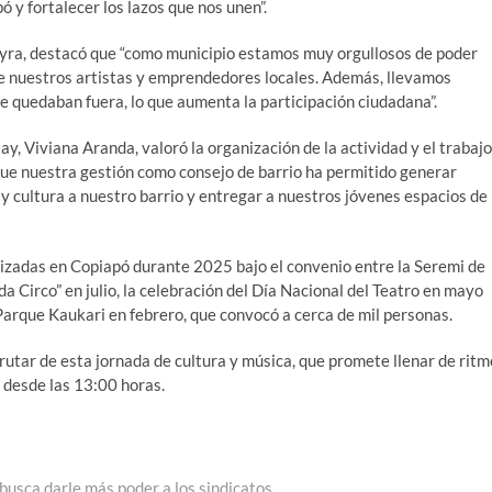
 y fortalecer los lazos que nos unen”.
Neyra, destacó que “como municipio estamos muy orgullosos de poder
de nuestros artistas y emprendedores locales. Además, llevamos
e quedaban fuera, lo que aumenta la participación ciudadana”.
y, Viviana Aranda, valoró la organización de la actividad y el trabajo
que nuestra gestión como consejo de barrio ha permitido generar
y cultura a nuestro barrio y entregar a nuestros jóvenes espacios de
lizadas en Copiapó durante 2025 bajo el convenio entre la Seremi de
a Circo” en julio, la celebración del Día Nacional del Teatro en mayo
 Parque Kaukari en febrero, que convocó a cerca de mil personas.
rutar de esta jornada de cultura y música, que promete llenar de ritm
o desde las 13:00 horas.
busca darle más poder a los sindicatos