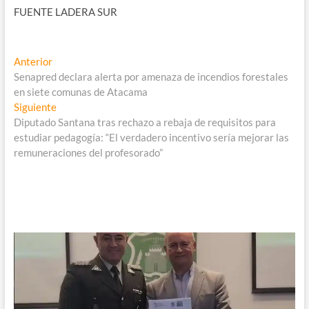
FUENTE LADERA SUR
Navegación
Entrada
Anterior
anterior:
Senapred declara alerta por amenaza de incendios forestales
de
en siete comunas de Atacama
entradas
Entrada
Siguiente
siguiente:
Diputado Santana tras rechazo a rebaja de requisitos para
estudiar pedagogía: “El verdadero incentivo sería mejorar las
remuneraciones del profesorado”