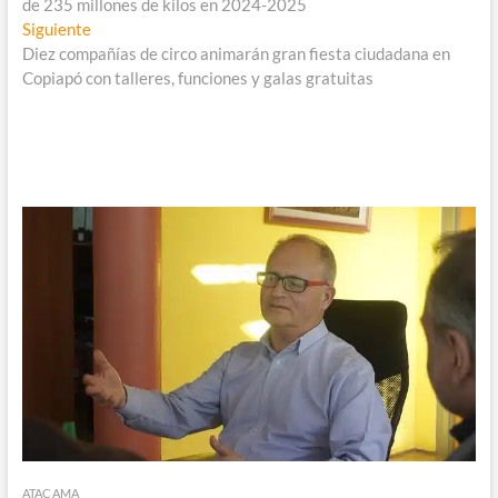
de 235 millones de kilos en 2024-2025
entradas
Entrada
Siguiente
siguiente:
Diez compañías de circo animarán gran fiesta ciudadana en
Copiapó con talleres, funciones y galas gratuitas
ATACAMA